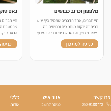
מלפפון וכרוב כבושים
נאם טוק
היי חברים, אחד הדברים שתמיד כיף שיש
היי חברים ב
בבית זה ירקות מוחמצים וכבושים, זה
מהמטבח התא
נשמר מצויין, זה נשנוש כיפי ובריא בטירוף
הנאם טוק- 
כניסה למתכון
כניסה 
צרו קשר
אזור אישי
כללי
050-9188770‬
כניסה לחשבון
אודות