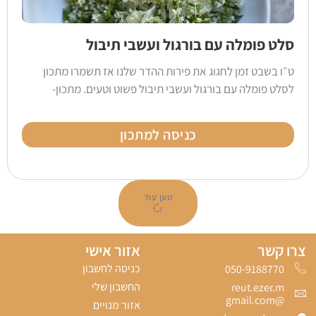
סלט פומלה עם בורגול ועשבי תיבול
ט״ו בשבט זמן לחגוג את פירות ההדר שלנו אז תשמרו מתכון
לסלט פומלה עם בורגול ועשבי תיבול פשוט וטעים. מתכון-
כניסה למתכון
טען עוד
צרו קשר
אזור אישי
כניסה לחשבון
050-9188770‬
החשבון שלי
reut.ezer.m
@gmail.com
אזור מנויים