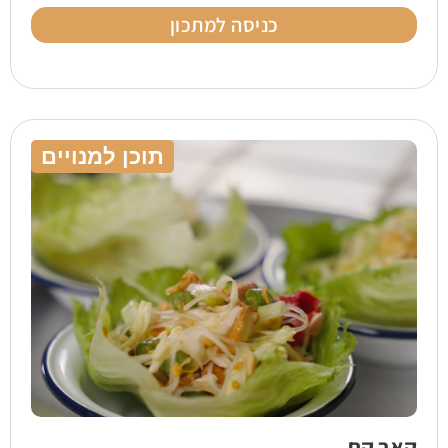
כניסה למתכון
תוכן למנויים
קאב קם