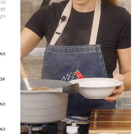
ברג
לצפ
רק 
האם
אם 
האם
האם