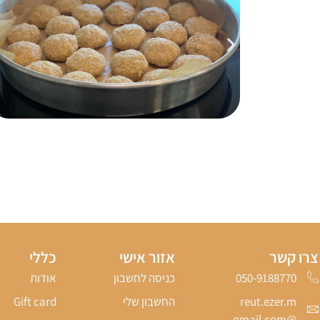
צרו קשר
אזור אישי
כללי
050-9188770‬
כניסה לחשבון
אודות
reut.ezer.m
החשבון שלי
Gift card
@gmail.com