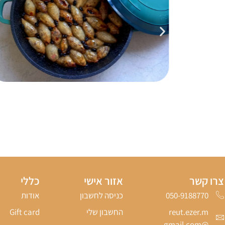
צרו קשר
אזור אישי
כללי
050-9188770‬
כניסה לחשבון
אודות
reut.ezer.m
החשבון שלי
Gift card
@gmail.com