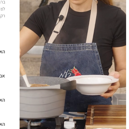
ברג
לצפ
רק 
האם
אם 
האם
האם