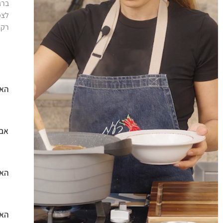
ברג
לצפ
רק 
האם
אם 
האם
האם