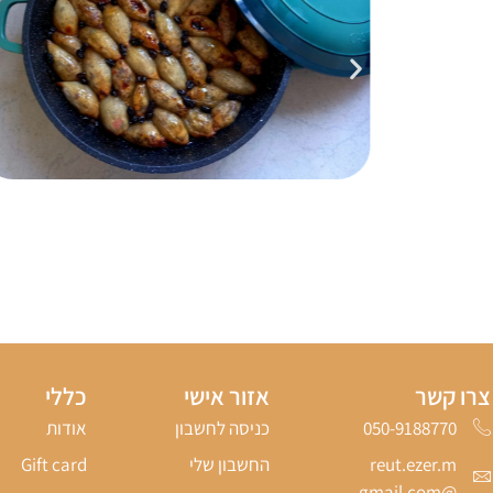
צרו קשר
אזור אישי
כללי
050-9188770‬
כניסה לחשבון
אודות
reut.ezer.m
החשבון שלי
Gift card
@gmail.com