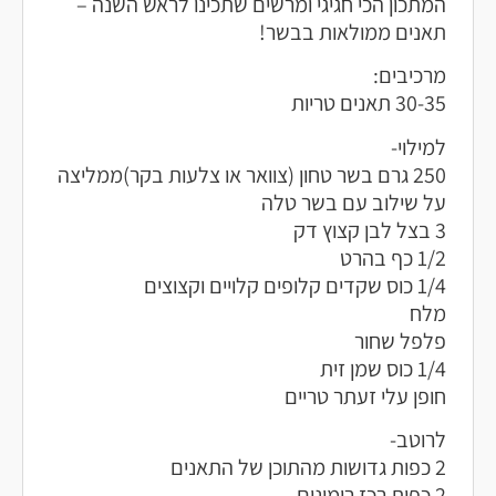
המתכון הכי חגיגי ומרשים שתכינו לראש השנה –
תאנים ממולאות בבשר!
מרכיבים:
30-35 תאנים טריות
למילוי-
250 גרם בשר טחון (צוואר או צלעות בקר)ממליצה
על שילוב עם בשר טלה
3 בצל לבן קצוץ דק
1/2 כף בהרט
1/4 כוס שקדים קלופים קלויים וקצוצים
מלח
פלפל שחור
1/4 כוס שמן זית
חופן עלי זעתר טריים
לרוטב-
2 כפות גדושות מהתוכן של התאנים
2 כפות רכז רימונים