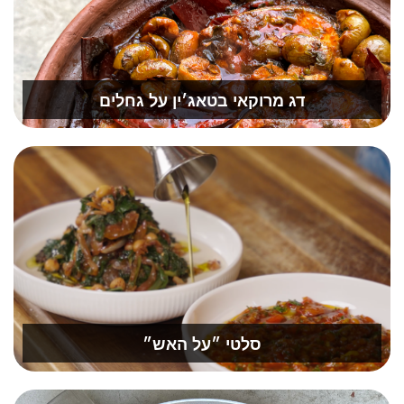
דג מרוקאי בטאג׳ין על גחלים
סלטי ״על האש״